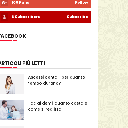
100
Fans
Follow
8
Subscribers
Subscribe
FACEBOOK
ARTICOLI PIÙ LETTI
Ascessi dentali: per quanto
tempo durano?
Tac ai denti: quanto costa e
come si realizza