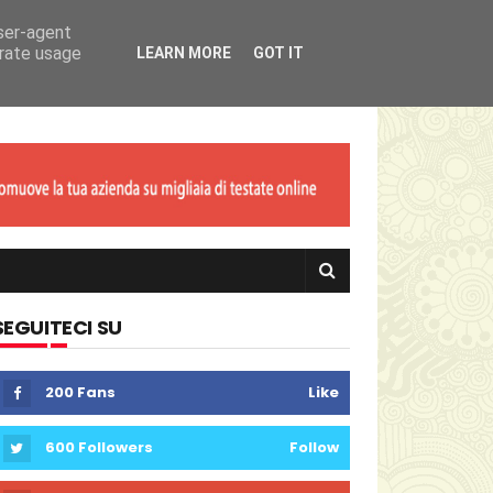
user-agent
erate usage
LEARN MORE
GOT IT
SEGUITECI SU
200
Fans
Like
600
Followers
Follow