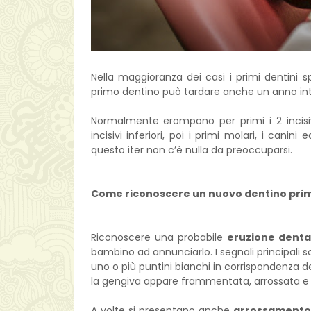
Nella maggioranza dei casi i primi dentini sp
primo dentino può tardare anche un anno int
Normalmente erompono per primi i 2 incisivi cen
incisivi inferiori, poi i primi molari, i cani
questo iter non c’è nulla da preoccuparsi.
Come riconoscere un nuovo dentino pri
Riconoscere una probabile
eruzione denta
bambino ad annunciarlo. I segnali principali 
uno o più puntini bianchi in corrispondenza d
la gengiva appare frammentata, arrossata 
A volte si presentano anche
arrossamento d