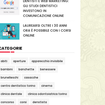
DENTISTI E WEB MARKETING:
GLI STUDI DENTISTICI
INVESTONO IN
COMUNICAZIONE ONLINE
LAUREARSI OLTRE I 30 ANNI
ORA È POSSIBILE CON I CORSI
ONLINE
CATEGORIE
abiti
aperture
apparecchio invisibile
bambini
banchette
benessere
brunelleschi
casacche
centro dentistico torino
cinema
clinica dentale
clinica odontoiatrica torino
concorso
corsi
denstista