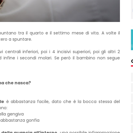
untano tra il quarto e il settimo mese di vita. A volte il
ero a spuntare.
trali inferiori, poi i 4 incisivi superiori, poi gli altri 2
ni ed infine i secondi molari. Se però il bambino non segue
ma che nasca?
le
è abbastanza facile, dato che è la bocca stessa del
sono:
ella gengiva
e abbastanza gonfia
ella guancia all’interno,
una possibile infiammazione