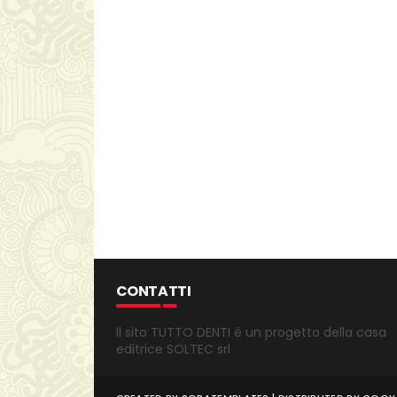
CONTATTI
Il sito TUTTO DENTI è un progetto della casa
editrice SOLTEC srl