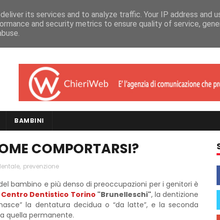
eliver its services and to analyze traffic. Your IP address and 
ormance and security metrics to ensure quality of service, gen
abuse.
BAMBINI
 COME COMPORTARSI?
dentale
,
prevenzione
del bambino e più denso di preoccupazioni per i genitori è
l
Centro Dentistico Torino
"Brunelleschi"
, la dentizione
e “nasce” la dentatura decidua o “da latte”, e la seconda
 a quella permanente.