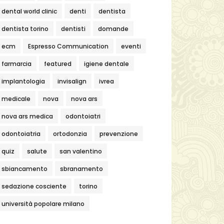
dental world clinic
denti
dentista
dentista torino
dentisti
domande
ecm
Espresso Communication
eventi
farmarcia
featured
igiene dentale
implantologia
invisalign
ivrea
medicale
nova
nova ars
nova ars medica
odontoiatri
odontoiatria
ortodonzia
prevenzione
quiz
salute
san valentino
sbiancamento
sbranamento
sedazione cosciente
torino
università popolare milano