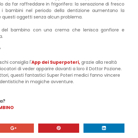
 da far raffreddare in frigorifero: la sensazione di fresco
he i bambini nel periodo della dentizione aumentano la
 questi oggetti senza alcun problema.
e del bambino con una crema che lenisca gonfiore e
a.
?
chi consiglia l'
App dei Superpoteri,
grazie alla realtà
atori di veder apparire davanti a loro il Dottor Pozione.
tori, questi fantastici Super Poteri medici fanno vincere
 dentistiche in magiche avventure.
ca?
AMBINO