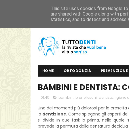
This site uses cookies from Google to d
are shared with Google along with perf
statistics, and to detect and address 
HOME
PRESENTAZIONE
CONTATTI
HOME
ORTODONZIA
PREVENZIONE
BAMBINI E DENTISTA:
01:45
bambini
,
brunelleschi
,
dentista
,
igiene 
Uno dei momenti più dolorosi per la crescita 
la
dentizione
. Come spiegano gli esperti de
si divide in due fasi: la prima, nella qual
prevede la permuta dalla dentatura decidua