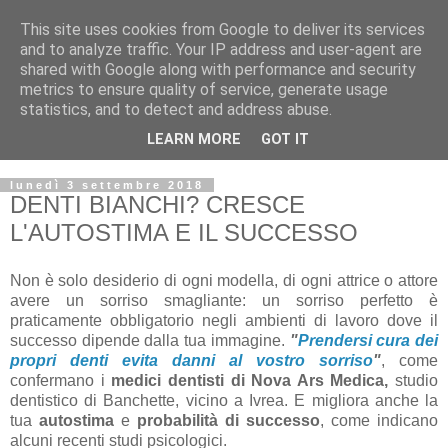
This site uses cookies from Google to deliver its services
and to analyze traffic. Your IP address and user-agent are
shared with Google along with performance and security
metrics to ensure quality of service, generate usage
statistics, and to detect and address abuse.
LEARN MORE
GOT IT
lunedì 3 settembre 2018
DENTI BIANCHI? CRESCE
L'AUTOSTIMA E IL SUCCESSO
Non è solo desiderio di ogni modella, di ogni attrice o attore
avere un sorriso smagliante: un sorriso perfetto è
praticamente obbligatorio negli ambienti di lavoro dove il
successo dipende dalla tua immagine.
"
Prendersi cura dei
propri denti evita danni al vostro sorriso
"
, come
confermano i
medici dentisti di Nova Ars Medica,
studio
dentistico di Banchette, vicino a Ivrea. E migliora anche la
tua
autostima
e
probabilità di successo
, come indicano
alcuni recenti studi psicologici.